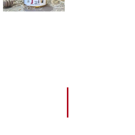
Miele Millefiori
9,00
€
Aggiungi al carrello