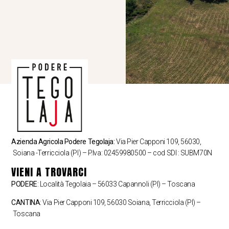
Azienda Agricola Podere Tegolaja:
Via Pier Capponi 109, 56030,
Soiana -Terricciola (PI) – P.Iva: 02459980500 – cod SDI : SUBM70N
VIENI A TROVARCI
PODERE
: Località Tegolaia – 56033 Capannoli (PI) – Toscana
CANTINA
: Via Pier Capponi 109, 56030 Soiana, Terricciola (PI) –
Toscana