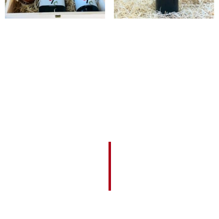
CASSETTA Selezione Tegolaja
VINO L’Anteprima Tegolaja
89,00
€
9,50
€
Aggiungi al carrello
Leggi tutto